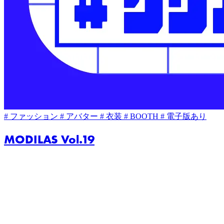
# ファッション
# アバター
# 衣装
# BOOTH
# 電子版あり
MODILAS Vol.19