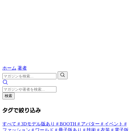
ホーム
著者
検索
タグで絞り込み
すべて
# 3Dモデル版あり
# BOOTH
# アバター
# イベント
#
ファッション
# ワールド
# 冊子版あり
# 技術
# 衣装
# 電子版