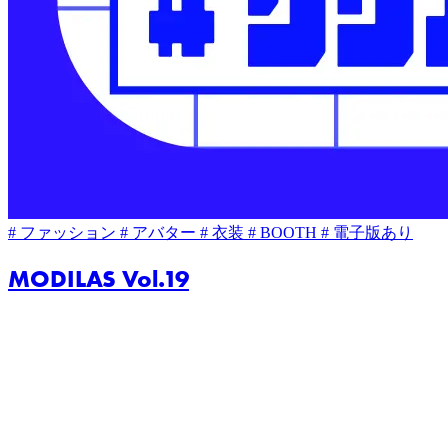
# ファッション
# アバター
# 衣装
# BOOTH
# 電子版あり
MODILAS Vol.19