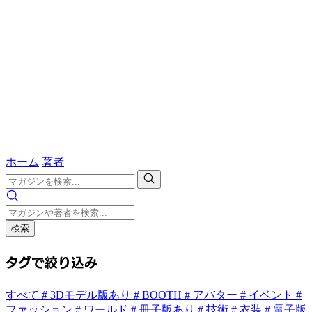
ホーム
著者
検索
タグで絞り込み
すべて
# 3Dモデル版あり
# BOOTH
# アバター
# イベント
#
ファッション
# ワールド
# 冊子版あり
# 技術
# 衣装
# 電子版